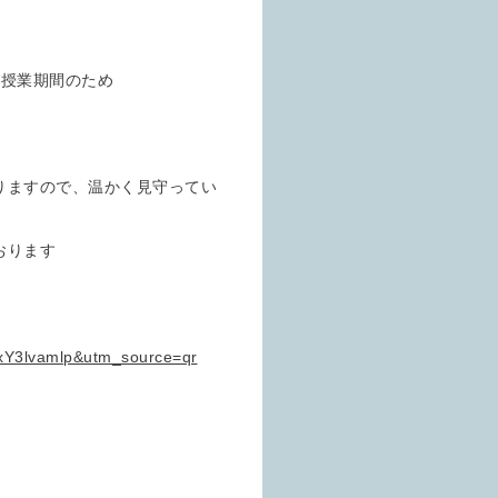
び授業期間のため
りますので、温かく見守ってい
おります
xxY3lvamlp&utm_source=qr