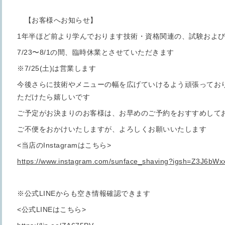
【お客様へお知らせ】
1年半ほど前より学んでおります技術・資格関連の、試験およ
7/23〜8/1の間、臨時休業とさせていただきます
※7/25(土)は営業します
今後さらに技術やメニューの幅を広げていけるよう頑張ってお
ただけたら嬉しいです
ご予定がお決まりのお客様は、お早めのご予約をおすすめして
ご不便をおかけいたしますが、よろしくお願いいたします
<当店のInstagramはこちら>
https://www.instagram.com/sunface_shaving?igsh=Z3J6bW
※公式LINEからも空き情報確認できます
<公式LINEはこちら>