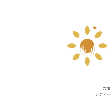
女
レディ