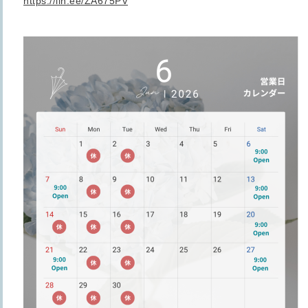
https://lin.ee/ZA675PV