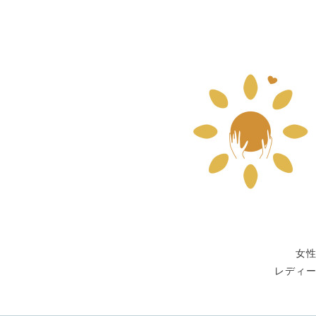
女
レディ