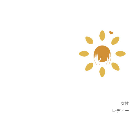
女
レディ