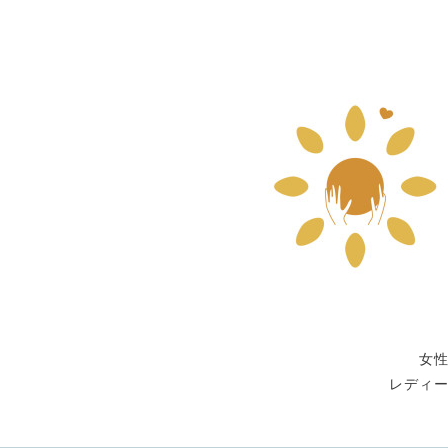
女
レディ